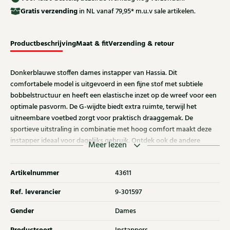
Gratis
verzending
in NL vanaf 79,95* m.u.v sale artikelen.
Productbeschrijving
Maat & fit
Verzending & retour
Donkerblauwe stoffen dames instapper van Hassia. Dit
comfortabele model is uitgevoerd in een fijne stof met subtiele
bobbelstructuur en heeft een elastische inzet op de wreef voor een
optimale pasvorm. De G-wijdte biedt extra ruimte, terwijl het
uitneembare voetbed zorgt voor praktisch draaggemak. De
sportieve uitstraling in combinatie met hoog comfort maakt deze
instapper ideaal voor dagelijks gebruik. Ontdek ook de andere
Meer lezen
dames instappers van Hassia bij Klijsen.
Artikelnummer
43611
Ref. leverancier
9-301597
Gender
Dames