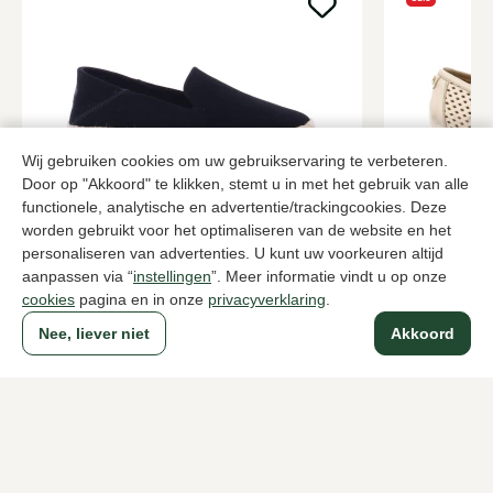
Wij gebruiken cookies om uw gebruikservaring te verbeteren.
Door op "Akkoord" te klikken, stemt u in met het gebruik van alle
functionele, analytische en advertentie/trackingcookies. Deze
worden gebruikt voor het optimaliseren van de website en het
Toms
Nalini
personaliseren van advertenties. U kunt uw voorkeuren altijd
Zwarte espadrilles dames
Metallic ins
aanpassen via “
instellingen
”. Meer informatie vindt u op onze
79,95
120,
199,95
cookies
pagina en in onze
privacyverklaring
.
Nee, liever niet
Akkoord
Naar alle producten
Sinds 1983 een begrip in Den Haag