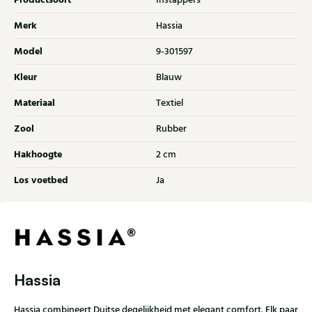
Productsoort
Instappers
Merk
Hassia
Model
9-301597
Kleur
Blauw
Materiaal
Textiel
Zool
Rubber
Hakhoogte
2 cm
Los voetbed
Ja
Hassia
Hassia combineert Duitse degelijkheid met elegant comfort. Elk paar