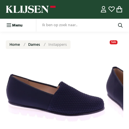
Menu
Sale
Home
Dames
Instappers