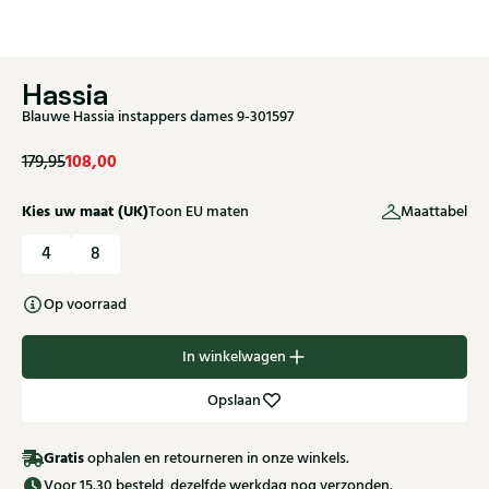
Hassia
Blauwe Hassia instappers dames 9-301597
108,00
179,95
Kies uw maat (UK)
Toon EU maten
Maattabel
4
8
Op voorraad
In winkelwagen
Opslaan
Gratis
ophalen en retourneren in onze winkels.
Voor 15.30 besteld, dezelfde werkdag nog verzonden.