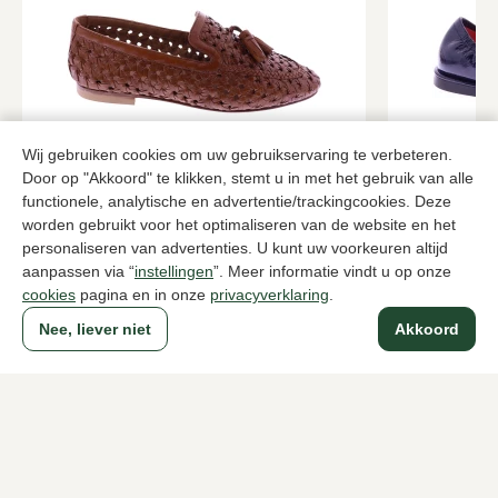
Wij gebruiken cookies om uw gebruikservaring te verbeteren.
Door op "Akkoord" te klikken, stemt u in met het gebruik van alle
Si
Black Rose
functionele, analytische en advertentie/trackingcookies. Deze
Bruine instappers dames
Blauwe inst
worden gebruikt voor het optimaliseren van de website en het
84,00
179,95
139,95
personaliseren van advertenties. U kunt uw voorkeuren altijd
aanpassen via “
instellingen
”. Meer informatie vindt u op onze
cookies
pagina en in onze
privacyverklaring
.
Naar alle producten
Nee, liever niet
Akkoord
Sinds 1983 een begrip in Den Haag