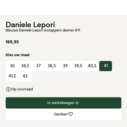
Daniele Lepori
Blauwe Daniele Lepori instappers dames 471
169,95
Kies uw maat
36
36,5
37
38,5
39
39,5
40,5
41
41,5
42
Op voorraad
In winkelwagen
Opslaan