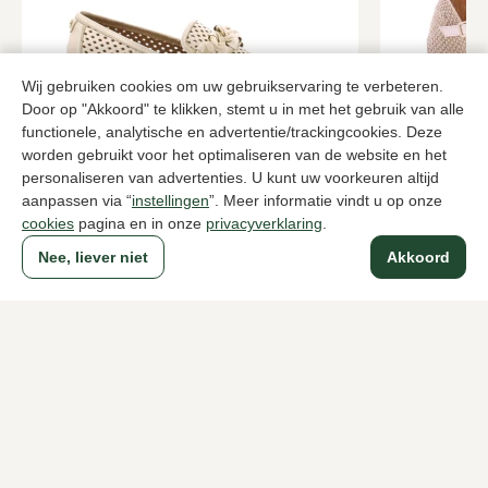
Wij gebruiken cookies om uw gebruikservaring te verbeteren.
Door op "Akkoord" te klikken, stemt u in met het gebruik van alle
functionele, analytische en advertentie/trackingcookies. Deze
worden gebruikt voor het optimaliseren van de website en het
personaliseren van advertenties. U kunt uw voorkeuren altijd
Nalini
Unisa
Metallic instappers dames
Witte espadr
aanpassen via “
instellingen
”. Meer informatie vindt u op onze
cookies
pagina en in onze
privacyverklaring
.
120,00
60,00
199,95
99,95
Nee, liever niet
Akkoord
Naar alle producten
Sinds 1983 een begrip in Den Haag