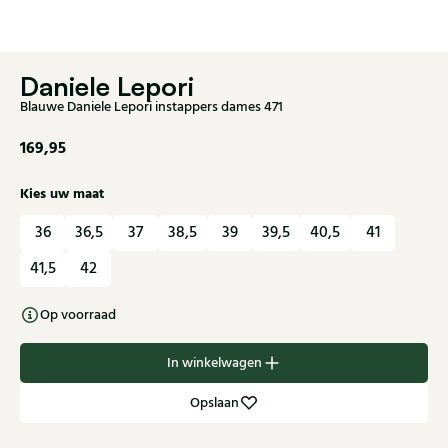
Daniele Lepori
Blauwe Daniele Lepori instappers dames 471
169,95
Kies uw maat
36
36,5
37
38,5
39
39,5
40,5
41
41,5
42
Op voorraad
In winkelwagen
Opslaan