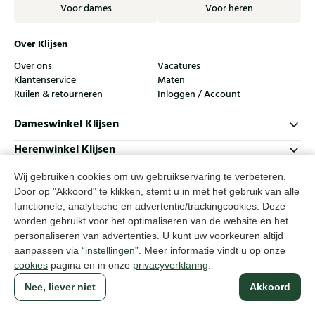
Voor dames
Voor heren
Over Klijsen
Over ons
Vacatures
Klantenservice
Maten
Ruilen & retourneren
Inloggen / Account
Dameswinkel Klijsen
Herenwinkel Klijsen
Klantenservice
Wij gebruiken cookies om uw gebruikservaring te verbeteren.
Door op "Akkoord" te klikken, stemt u in met het gebruik van alle
Volg ons
functionele, analytische en advertentie/trackingcookies. Deze
worden gebruikt voor het optimaliseren van de website en het
personaliseren van advertenties. U kunt uw voorkeuren altijd
© Klijsen Schoenmode - 2026
aanpassen via “
instellingen
”. Meer informatie vindt u op onze
Privacyverklaring
Cookies
Algemene voorwaarden
cookies
pagina en in onze
privacyverklaring
.
Nee, liever niet
Akkoord