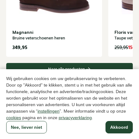
Magnanni
Floris van
Bruine veterschoenen heren
Taupe veter
349,95
156,
259,95
Naar alle producten
Wij gebruiken cookies om uw gebruikservaring te verbeteren.
Door op "Akkoord" te klikken, stemt u in met het gebruik van alle
functionele, analytische en advertentie/trackingcookies. Deze
worden gebruikt voor het optimaliseren van de website en het
Sinds 1983 een begrip in Den Haag
personaliseren van advertenties. U kunt uw voorkeuren altijd
aanpassen via “
instellingen
”. Meer informatie vindt u op onze
cookies
pagina en in onze
privacyverklaring
.
Voor dames
Voor heren
Nee, liever niet
Akkoord