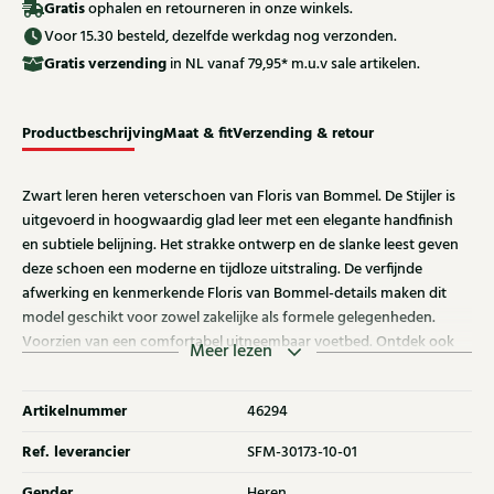
Gratis
ophalen en retourneren in onze winkels.
Voor 15.30 besteld, dezelfde werkdag nog verzonden.
Gratis
verzending
in NL vanaf 79,95* m.u.v sale artikelen.
Productbeschrijving
Maat & fit
Verzending & retour
Zwart leren heren veterschoen van Floris van Bommel. De Stijler is
uitgevoerd in hoogwaardig glad leer met een elegante handfinish
en subtiele belijning. Het strakke ontwerp en de slanke leest geven
deze schoen een moderne en tijdloze uitstraling. De verfijnde
afwerking en kenmerkende Floris van Bommel-details maken dit
model geschikt voor zowel zakelijke als formele gelegenheden.
Voorzien van een comfortabel uitneembaar voetbed. Ontdek ook
Meer lezen
de andere veterschoenen van Floris van Bommel bij Klijsen.
Artikelnummer
46294
Ref. leverancier
SFM-30173-10-01
Gender
Heren