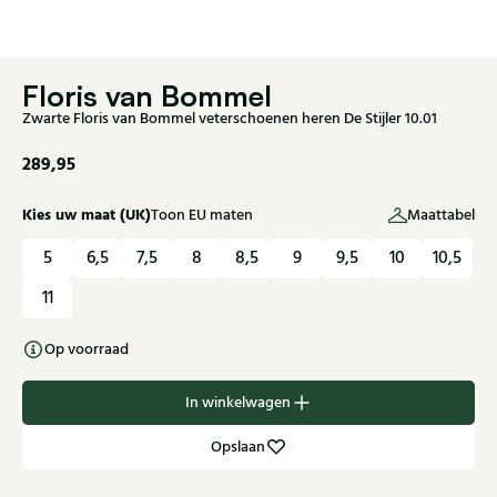
Floris van Bommel
Zwarte Floris van Bommel veterschoenen heren De Stijler 10.01
289,95
Kies uw maat (UK)
Toon EU maten
Maattabel
5
6,5
7,5
8
8,5
9
9,5
10
10,5
11
Op voorraad
In winkelwagen
Opslaan