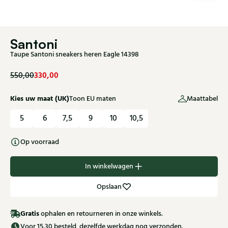
Santoni
Taupe Santoni sneakers heren Eagle 14398
330,00
550,00
Kies uw maat (UK)
Toon EU maten
Maattabel
5
6
7,5
9
10
10,5
Op voorraad
In winkelwagen
Opslaan
Gratis
ophalen en retourneren in onze winkels.
Voor 15.30 besteld, dezelfde werkdag nog verzonden.