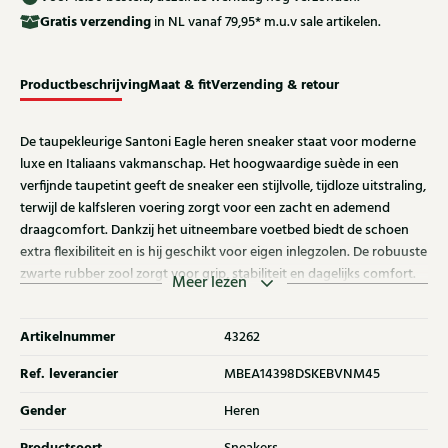
Gratis
verzending
in NL vanaf 79,95* m.u.v sale artikelen.
Productbeschrijving
Maat & fit
Verzending & retour
De taupekleurige Santoni Eagle heren sneaker staat voor moderne
luxe en Italiaans vakmanschap. Het hoogwaardige suède in een
verfijnde taupetint geeft de sneaker een stijlvolle, tijdloze uitstraling,
terwijl de kalfsleren voering zorgt voor een zacht en ademend
draagcomfort. Dankzij het uitneembare voetbed biedt de schoen
extra flexibiliteit en is hij geschikt voor eigen inlegzolen. De robuuste
zwarte rubber zool zorgt voor grip, stabiliteit en dagelijks comfort.
Meer lezen
Een veelzijdige sneaker die moeiteloos combineert met casual en
smart-casual outfits.
Artikelnummer
43262
Ref. leverancier
MBEA14398DSKEBVNM45
Gender
Heren