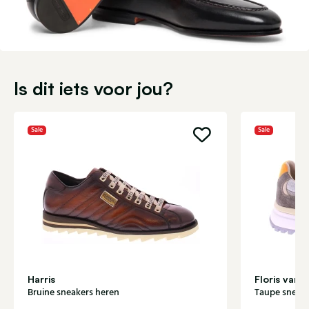
Is dit iets voor jou?
Sale
Sale
Harris
Floris van
Bruine sneakers heren
Taupe sneake