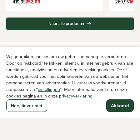
252,00
162,
419,95
269,95
Naar alle producten
Wij gebruiken cookies om uw gebruikservaring te verbeteren.
Sinds 1983 een begrip in Den Haag
Door op "Akkoord" te klikken, stemt u in met het gebruik van alle
functionele, analytische en advertentie/trackingcookies. Deze
worden gebruikt voor het optimaliseren van de website en het
Voor dames
Voor heren
personaliseren van advertenties. U kunt uw voorkeuren altijd
aanpassen via “
instellingen
”. Meer informatie vindt u op onze
Over Klijsen
cookies
pagina en in onze
privacyverklaring
.
Over ons
Vacatures
Nee, liever niet
Akkoord
Klantenservice
Maten
Ruilen & retourneren
Inloggen / Account
Dameswinkel Klijsen