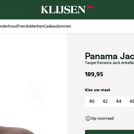
nderhoud
Trends
Merken
Cadeaubonnen
Panama Ja
Taupe Panama Jack enkell
189,95
Kies uw maat
40
42
44
4
Op voorraad