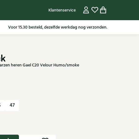
Klantenservice
Gratis verzending in NL vanaf 79,95* m.u.v sale artikelen.
ck
aarzen heren Gael C20 Velour Humo/smoke
5
47