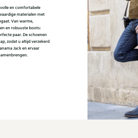
jlvolle en comfortabele
aardige materialen met
eegaat. Van warme,
zen en robuuste boots:
erfecte paar. De schoenen
p, zodat u altijd verzekerd
Panama Jack en ervaar
s samenbrengen.