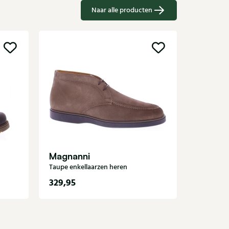
Naar alle producten
Van B
Bruine enk
Magnanni
Taupe enkellaarzen heren
329,95
249,95