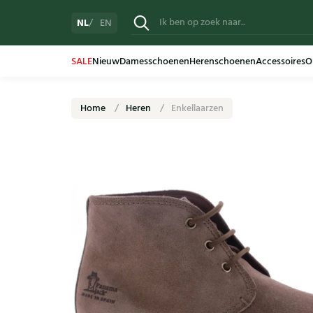
NL
EN
SALE
Nieuw
Damesschoenen
Herenschoenen
Accessoires
O
Home
Heren
Enkellaarzen