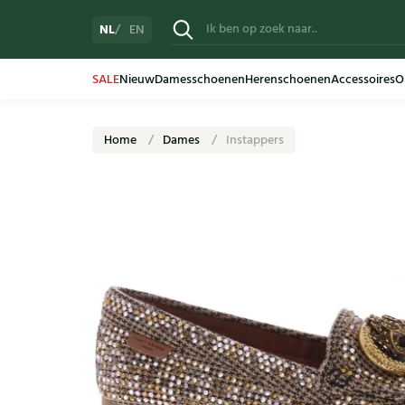
NL
EN
SALE
Nieuw
Damesschoenen
Herenschoenen
Accessoires
O
Home
Dames
Instappers