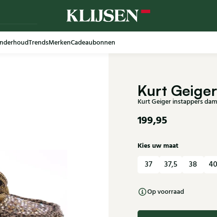
nderhoud
Trends
Merken
Cadeaubonnen
Kurt Geiger
Kurt Geiger instappers d
199,95
Kies uw maat
37
37,5
38
40
Op voorraad