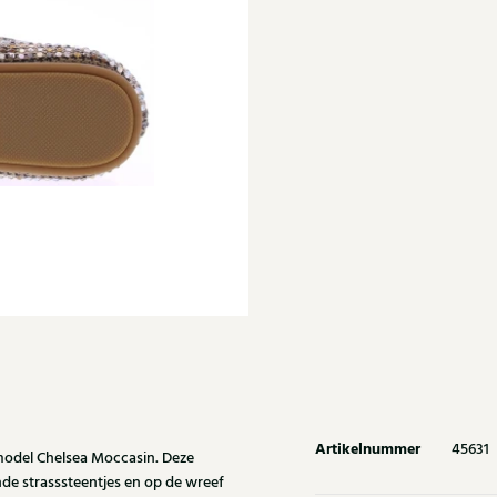
Artikelnummer
45631
 model Chelsea Moccasin. Deze
nde strasssteentjes en op de wreef