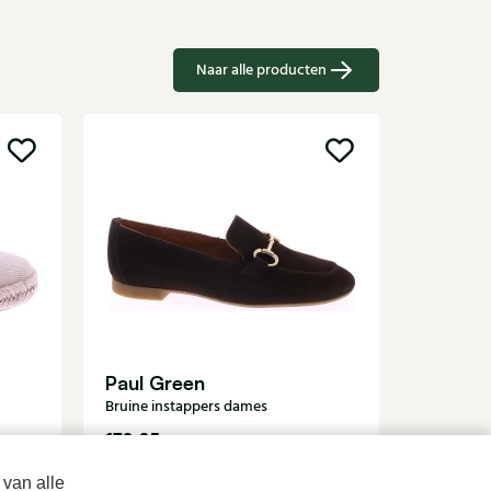
Naar alle producten
Sale
Di Laur
Witte ins
Paul Green
Bruine instappers dames
179,95
8
139,95
 van alle