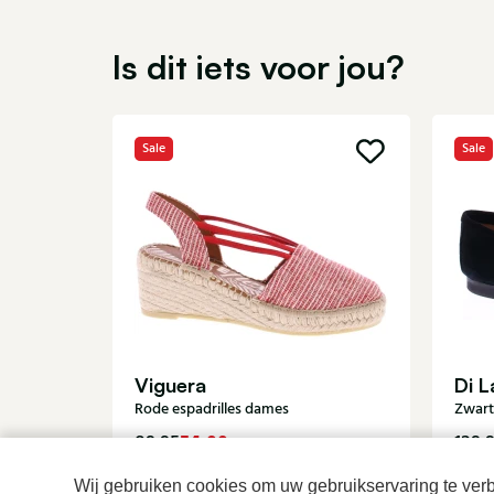
Is dit iets voor jou?
Sale
Sale
Viguera
Di L
Rode espadrilles dames
Zwart
54,00
89,95
129,
Wij gebruiken cookies om uw gebruikservaring te verbe