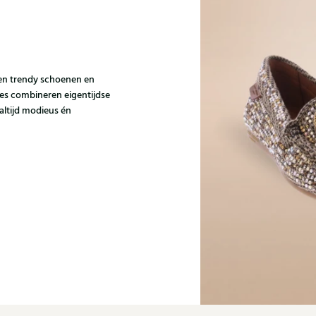
e en trendy schoenen en
ies combineren eigentijdse
altijd modieus én