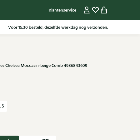
Klantenservice
Gratis verzending in NL vanaf 79,95* m.u.v sale artikelen.
Voor 15.30 besteld, dezelfde werkdag nog verzonden.
ames Chelsea Moccasin-beige Comb 4986843609
,5