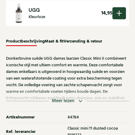
UGG
14,95
Kleurloze
Productbeschrijving
Maat & fit
Verzending & retour
Donkerbruine suède UGG dames laarzen Classic Mini II combineert
iconische stijl met ultiem comfort en warmte. Deze comfortabele
dames enkellaars is uitgevoerd in hoogwaardig suède en voorzien
van een waterafstotende coating voor extra bescherming tegen
vocht. De volledige voering van zachte schapenvacht zorgt voor
warme en comfortabele voeten tijdens koude dagen. De
lichtgewicht rubberen zool biedt extra demping, grip en stabiliteit,
Meer lezen
ideaal voor dagelijks gebruik. Dankzij de comfortabele pasvorm is
dit model perfect als warme UGG dames laars of casual enkellaars.
Artikelnummer
44784
Ontdek ook de andere dames enkellaarzen van UGG bij Klijsen.
Classic mini 11 dusted cocoa
Ref. leverancier