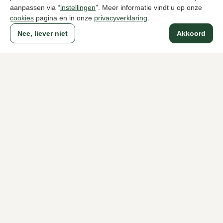
aanpassen via “
instellingen
”. Meer informatie vindt u op onze
cookies
pagina en in onze
privacyverklaring
.
Nee, liever niet
Akkoord
Sendra
UGG
Zwarte enkellaarzen dames
enkellaarzen
309,95
199,95
Naar alle producten
Sinds 1983 een begrip in Den Haag
Voor dames
Voor heren
Over Klijsen
Over ons
Vacatures