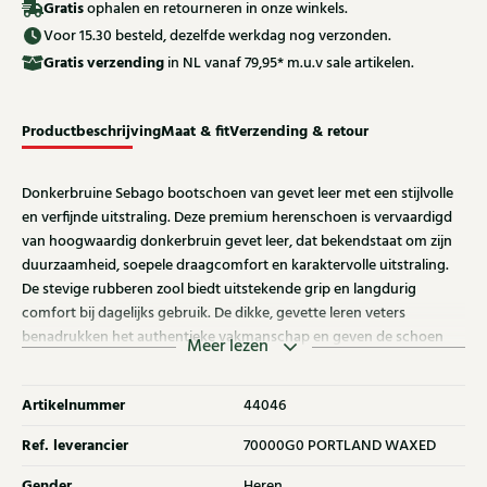
Gratis
ophalen en retourneren in onze winkels.
Voor 15.30 besteld, dezelfde werkdag nog verzonden.
Gratis
verzending
in NL vanaf 79,95* m.u.v sale artikelen.
Productbeschrijving
Maat & fit
Verzending & retour
Donkerbruine Sebago bootschoen van gevet leer met een stijlvolle
en verfijnde uitstraling. Deze premium herenschoen is vervaardigd
van hoogwaardig donkerbruin gevet leer, dat bekendstaat om zijn
duurzaamheid, soepele draagcomfort en karaktervolle uitstraling.
De stevige rubberen zool biedt uitstekende grip en langdurig
comfort bij dagelijks gebruik. De dikke, gevette leren veters
benadrukken het authentieke vakmanschap en geven de schoen
Meer lezen
een luxe, klassieke uitstraling. Een tijdloze leren bootschoen voor
heren die moeiteloos past bij zowel casual als smart-casual outfits
Artikelnummer
44046
en jarenlang meegaat.
Ref. leverancier
70000G0 PORTLAND WAXED
Gender
Heren