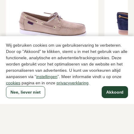
Wij gebruiken cookies om uw gebruikservaring te verbeteren.
Door op "Akkoord" te klikken, stemt u in met het gebruik van alle
Sebago
Daniel Ken
functionele, analytische en advertentie/trackingcookies. Deze
Beige bootschoenen heren
Blauwe boot
worden gebruikt voor het optimaliseren van de website en het
personaliseren van advertenties. U kunt uw voorkeuren altijd
169,95
114,0
189,95
aanpassen via “
instellingen
”. Meer informatie vindt u op onze
cookies
pagina en in onze
privacyverklaring
.
Nee, liever niet
Akkoord
Naar alle producten
Sinds 1983 een begrip in Den Haag