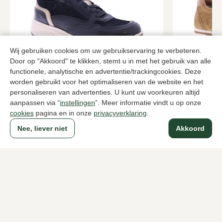
Wij gebruiken cookies om uw gebruikservaring te verbeteren.
Door op "Akkoord" te klikken, stemt u in met het gebruik van alle
Xsensible
Toral
functionele, analytische en advertentie/trackingcookies. Deze
Zwarte sneakers dames
Camel sneak
worden gebruikt voor het optimaliseren van de website en het
personaliseren van advertenties. U kunt uw voorkeuren altijd
239,95
138,
229,95
aanpassen via “
instellingen
”. Meer informatie vindt u op onze
cookies
pagina en in onze
privacyverklaring
.
Nee, liever niet
Akkoord
Naar alle producten
Sinds 1983 een begrip in Den Haag
Voor dames
Voor heren