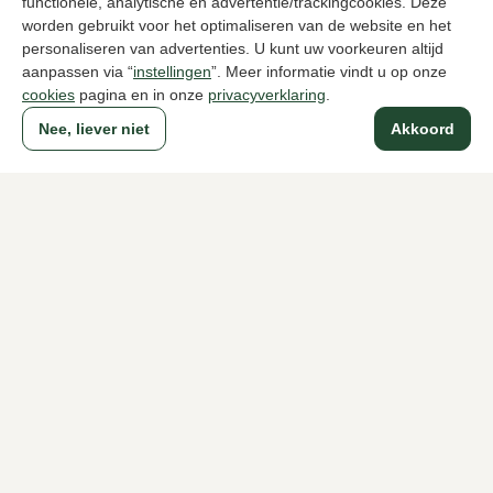
functionele, analytische en advertentie/trackingcookies. Deze
Santoni
Santoni
worden gebruikt voor het optimaliseren van de website en het
Blauwe tassen heren
Blauwe tasse
personaliseren van advertenties. U kunt uw voorkeuren altijd
449,95
1550,00
aanpassen via “
instellingen
”. Meer informatie vindt u op onze
cookies
pagina en in onze
privacyverklaring
.
Nee, liever niet
Akkoord
Naar alle producten
Sinds 1983 een begrip in Den Haag
Voor dames
Voor heren
Over Klijsen
Over ons
Vacatures
Klantenservice
Maten
Ruilen & retourneren
Inloggen / Account