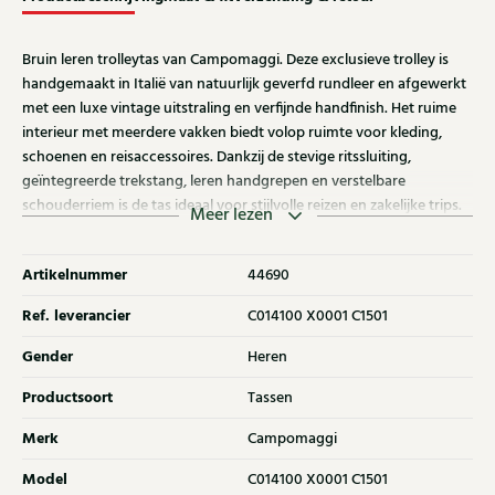
Bruin leren trolleytas van Campomaggi. Deze exclusieve trolley is
handgemaakt in Italië van natuurlijk geverfd rundleer en afgewerkt
met een luxe vintage uitstraling en verfijnde handfinish. Het ruime
interieur met meerdere vakken biedt volop ruimte voor kleding,
schoenen en reisaccessoires. Dankzij de stevige ritssluiting,
geïntegreerde trekstang, leren handgrepen en verstelbare
schouderriem is de tas ideaal voor stijlvolle reizen en zakelijke trips.
Meer lezen
Afmetingen: 52 x 26 x 30 cm. Inclusief stofzak en verzorgingsset.
Ontdek ook de andere tassen van Campomaggi bij Klijsen.
Artikelnummer
44690
Ref. leverancier
C014100 X0001 C1501
Gender
Heren
Productsoort
Tassen
Merk
Campomaggi
Model
C014100 X0001 C1501