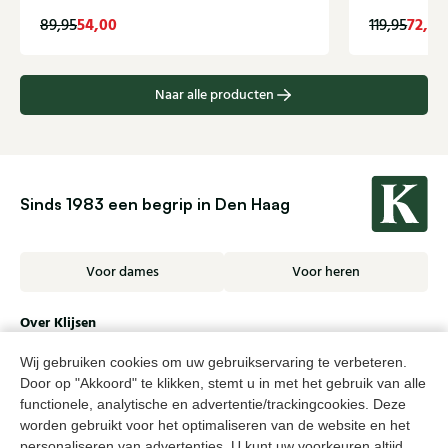
54,00
72,00
89,95
119,95
Naar alle producten
Sinds 1983 een begrip in Den Haag
Voor dames
Voor heren
Over Klijsen
Over ons
Vacatures
Wij gebruiken cookies om uw gebruikservaring te verbeteren.
Klantenservice
Maten
Door op "Akkoord" te klikken, stemt u in met het gebruik van alle
Ruilen & retourneren
Inloggen / Account
functionele, analytische en advertentie/trackingcookies. Deze
worden gebruikt voor het optimaliseren van de website en het
Dameswinkel Klijsen
personaliseren van advertenties. U kunt uw voorkeuren altijd