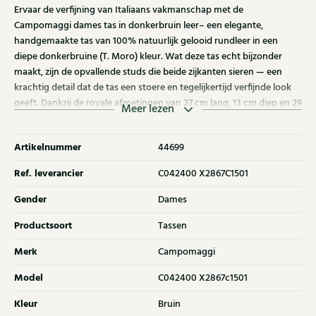
Ervaar de verfijning van Italiaans vakmanschap met de
Campomaggi dames tas in donkerbruin leer– een elegante,
handgemaakte tas van 100% natuurlijk gelooid rundleer in een
diepe donkerbruine (T. Moro) kleur. Wat deze tas echt bijzonder
maakt, zijn de opvallende studs die beide zijkanten sieren — een
krachtig detail dat de tas een stoere en tegelijkertijd verfijnde look
geeft. Dankzij de royale afmetingen van 27 cm lang, 13 cm diep en 29
Meer lezen
cm hoog biedt deze tas meer dan voldoende ruimte voor al je
dagelijkse essentials, zonder in te leveren op elegantie.. Elke tas
Artikelnummer
44699
wordt geleverd met een bijpassende katoenen stofzak en een
verzorging set, zodat het leer zijn unieke uitstraling behoudt en met
Ref. leverancier
C042400 X2867C1501
de jaren alleen maar mooier wordt.
Gender
Dames
Productsoort
Tassen
Merk
Campomaggi
Model
C042400 X2867c1501
Kleur
Bruin