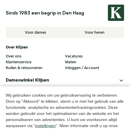
Sinds 1983 een begrip in Den Haag
Voor dames
Voor heren
Over Klijsen
Over ons
Vacatures
Klantenservice
Maten
Ruilen & retourneren
Inloggen / Account
Dameswinkel Klijsen
Herenwinkel Klijsen
Wij gebruiken cookies om uw gebruikservaring te verbeteren.
Klantenservice
Door op "Akkoord" te klikken, stemt u in met het gebruik van alle
functionele, analytische en advertentie/trackingcookies. Deze
Volg ons
worden gebruikt voor het optimaliseren van de website en het
personaliseren van advertenties. U kunt uw voorkeuren altijd
aanpassen via “
instellingen
”. Meer informatie vindt u op onze
© Klijsen Schoenmode - 2026