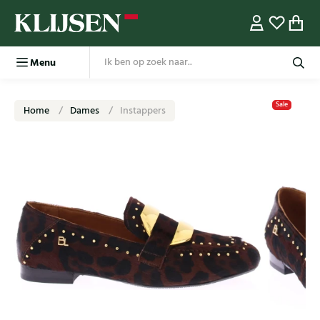
Menu
Sale
Home
Dames
Instappers