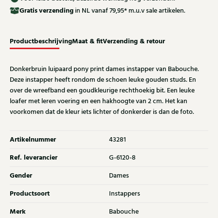
Gratis
verzending
in NL vanaf 79,95* m.u.v sale artikelen.
Productbeschrijving
Maat & fit
Verzending & retour
Donkerbruin luipaard pony print dames instapper van Babouche.
Deze instapper heeft rondom de schoen leuke gouden studs. En
over de wreefband een goudkleurige rechthoekig bit. Een leuke
loafer met leren voering en een hakhoogte van 2 cm. Het kan
voorkomen dat de kleur iets lichter of donkerder is dan de foto.
Artikelnummer
43281
Ref. leverancier
G-6120-8
Gender
Dames
Productsoort
Instappers
Merk
Babouche