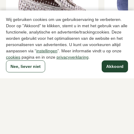
Wij gebruiken cookies om uw gebruikservaring te verbeteren.
Door op "Akkoord" te klikken, stemt u in met het gebruik van alle
functionele, analytische en advertentie/trackingcookies. Deze
Si
Di Lauro
worden gebruikt voor het optimaliseren van de website en het
Metallic instappers dames
Blauwe inst
personaliseren van advertenties. U kunt uw voorkeuren altijd
aanpassen via “
instellingen
”. Meer informatie vindt u op onze
84,00
78,0
139,95
129,95
cookies
pagina en in onze
privacyverklaring
.
Nee, liever niet
Akkoord
Naar alle producten
Sinds 1983 een begrip in Den Haag
Voor dames
Voor heren