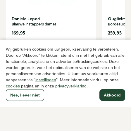
Daniele Lepori
Guglielmo 
Blauwe instappers dames
Bordeaux in
169,95
259,95
Wij gebruiken cookies om uw gebruikservaring te verbeteren.
Naar alle producten
Door op "Akkoord" te klikken, stemt u in met het gebruik van alle
functionele, analytische en advertentie/trackingcookies. Deze
worden gebruikt voor het optimaliseren van de website en het
personaliseren van advertenties. U kunt uw voorkeuren altijd
aanpassen via “
instellingen
”. Meer informatie vindt u op onze
Sinds 1983 een begrip in Den Haag
cookies
pagina en in onze
privacyverklaring
.
Nee, liever niet
Akkoord
Voor dames
Voor heren
Over Klijsen
Over ons
Vacatures