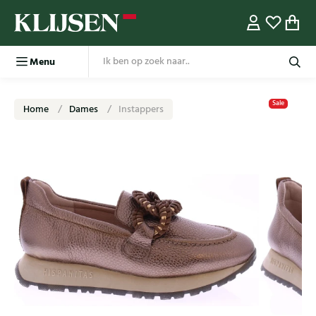
Menu
Sale
Home
Dames
Instappers