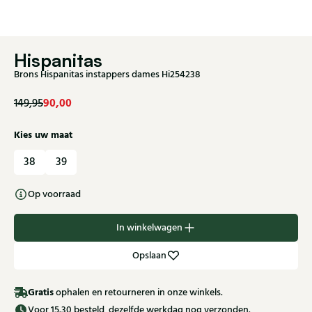
Hispanitas
Brons Hispanitas instappers dames Hi254238
90,00
149,95
Kies uw maat
38
39
Op voorraad
In winkelwagen
Opslaan
Gratis
ophalen en retourneren in onze winkels.
Voor 15.30 besteld, dezelfde werkdag nog verzonden.