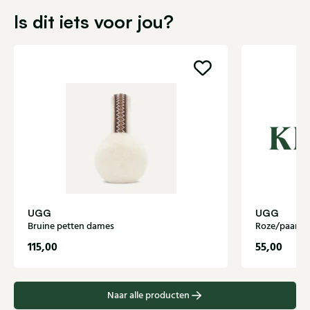
Is dit iets voor jou?
UGG
UGG
Bruine petten dames
Roze/paarse
115,00
55,00
Naar alle producten