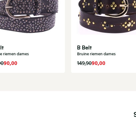
lt
B Belt
e riemen dames
Bruine riemen dames
90,00
90,00
90
149,90