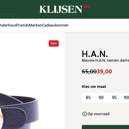
nderhoud
Trends
Merken
Cadeaubonnen
Sale
H.A.N.
Blauwe H.A.N. riemen dame
39,00
65,00
Kies uw maat
85
90
95
10
Op voorraad