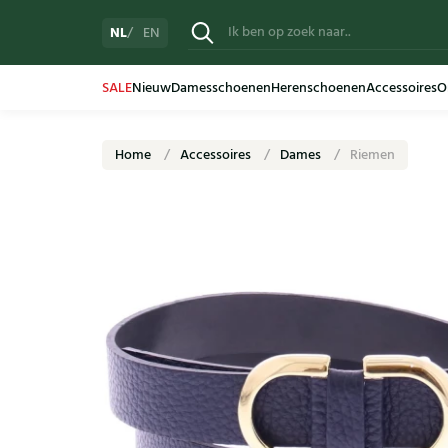
NL
EN
SALE
Nieuw
Damesschoenen
Herenschoenen
Accessoires
O
Home
Accessoires
Dames
Riemen