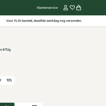
Klantenservice
Gratis verzending in NL vanaf 79,95* m.u.v sale artikelen.
Voor 15.30 besteld, dezelfde werkdag nog verzonden.
s 8712g
0
105