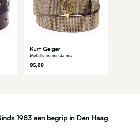
Kurt Ge
Zwart-wit
Kurt Geiger
Metallic riemen dames
95,00
115,00
Sinds 1983 een begrip in Den Haag