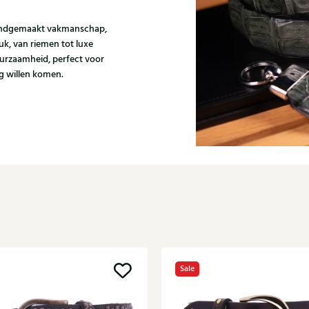
handgemaakt vakmanschap,
tuk, van riemen tot luxe
uurzaamheid, perfect voor
ag willen komen.
Sale