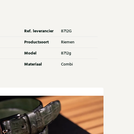
Ref. leverancier
8712G
Productsoort
Riemen
Model
8712g
Materiaal
Combi